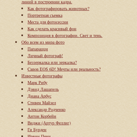
линий в построении кадра.
Как фотографировать животных?
Портретная съемка
Места для фотосессии
Как сделать красивый фон
Композиция в фотографии. Свет и тень.
Обо всем из мира фото
Папарацци
Личный фотограф!
Беззеркалка или зеркалка?
Canon EOS 6D! Мечты или реальность?
Известные фотографы
Марк Рибу
Дэвид Лашапель
Диана Арбус
Стивен Майзел
Александр Родченко
Антон Корбейн
Виджи (Артур Феллиг)
Ги Бурден
Ирвин Пенн