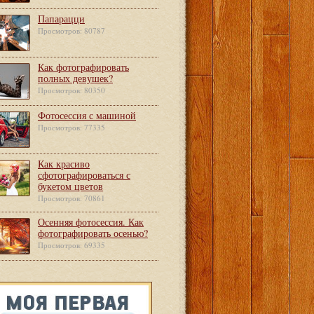
Папарацци
Просмотров: 80787
Как фотографировать
полных девушек?
Просмотров: 80350
Фотосессия с машиной
Просмотров: 77335
Как красиво
сфотографироваться с
букетом цветов
Просмотров: 70861
Осенняя фотосессия. Как
фотографировать осенью?
Просмотров: 69335