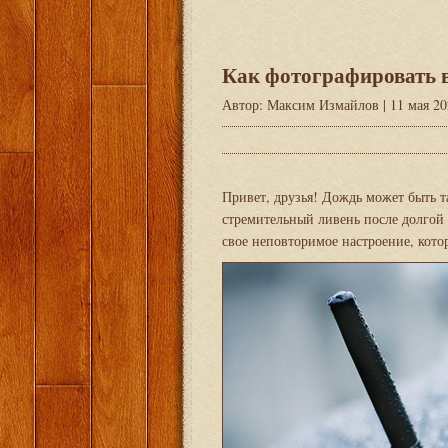
Как фотографировать 
Автор:
Максим Измайлов
| 11 мая 2
Привет, друзья! Дождь может быть 
стремительный ливень после долгой 
свое неповторимое настроение, кото