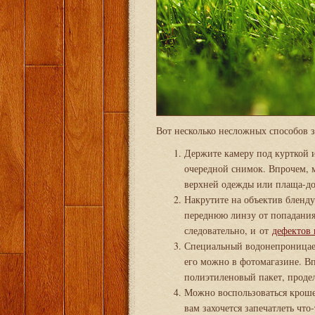
Вот несколько несложных способов 
Держите камеру под курткой и
очередной снимок. Впрочем, м
верхней одежды или плаща-д
Накрутите на объектив бленд
переднюю линзу от попадания 
следовательно, и от
дефектов 
Специальный водонепроницаем
его можно в фотомагазине. Вп
полиэтиленовый пакет, продел
Можно воспользоваться крошеч
вам захочется запечатлеть что