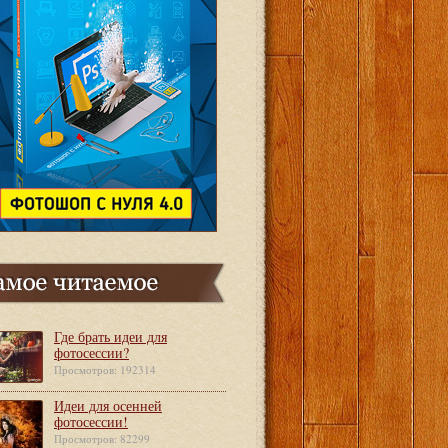
Где брать идеи для
фотосессии?
Просмотров: 192314
Идеи для осенней
фотосессии!
Просмотров: 82299