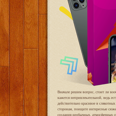
Вначале решим вопрос, стоит ли во
кажется непривлекательной, ведь ест
действительно красивое в слякотных
сторонам, поищите интересные сюжет
создания необычных, атмосферных с