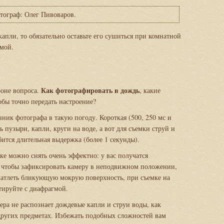
тограф: Олег Пивоваров.
капли, то обязательно оставьте его сушиться при комнатной
омой.
ь
Как фотографировать в дождь
роне вопроса.
, какие
обы точно передать настроение?
ник фотографа в такую погоду. Короткая (500, 250 мс и
 пузыри, капли, круги на воде, а вот для съемки струй и
ится длительная выдержка (более 1 секунды).
е можно снять очень эффектно: у вас получатся
о чтобы зафиксировать камеру в неподвижном положении,
чатлеть бликующую мокрую поверхность, при съемке на
ируйте с диафрагмой.
мера не распознает дождевые капли и струи воды, как
других предметах. Избежать подобных сложностей вам