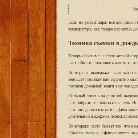
Фо
Если на фотоаппарат все же попали 
температуре, как только вернетесь д
Техника съемки в дожд
Теперь обратимся к технической сто
настройки использовать для того, чт
Во-первых, выдержка – главный союз
меньше) поможет вам эффектно снять
потоков дождевой влаги вам понадоб
Сильный ливень на длинной выдержк
разнообразные полосы от капель. Н
вам понадобится штатив. Дабы запе
длительной выдержке поэксперимент
Во-вторых: часто бывает так, что ка
объекты съемки, и фокусируется на 