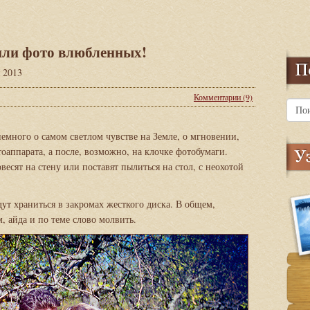
 или фото влюбленных!
я 2013
Комментарии (9)
немного о самом светлом чувстве на Земле, о мгновении,
оаппарата, а после, возможно, на клочке фотобумаги.
овесят на стену или поставят пылиться на стол, с неохотой
дут храниться в закромах жесткого диска. В общем,
м, айда и по теме слово молвить.