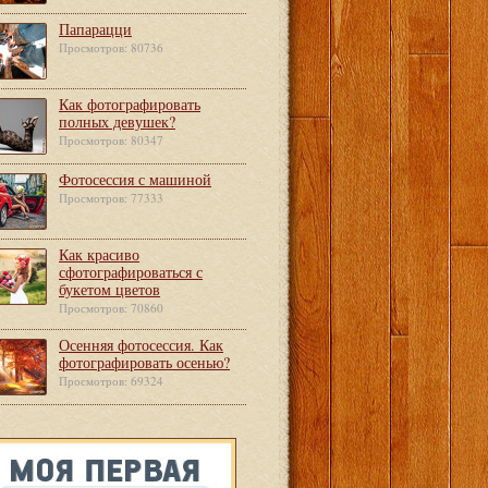
Папарацци
Просмотров: 80736
Как фотографировать
полных девушек?
Просмотров: 80347
Фотосессия с машиной
Просмотров: 77333
Как красиво
сфотографироваться с
букетом цветов
Просмотров: 70860
Осенняя фотосессия. Как
фотографировать осенью?
Просмотров: 69324