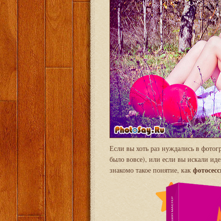
Если вы хоть раз нуждались в фотог
было вовсе), или если вы искали ид
фотосесс
знакомо такое понятие, как