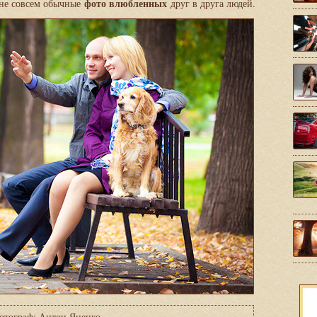
фото влюбленных
 не совсем обычные
друг в друга людей.
отограф: Антон Яценко.