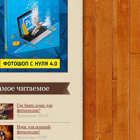
Где брать идеи для
фотосессии?
Просмотров: 192249
Идеи для осенней
фотосессии!
Просмотров: 82298