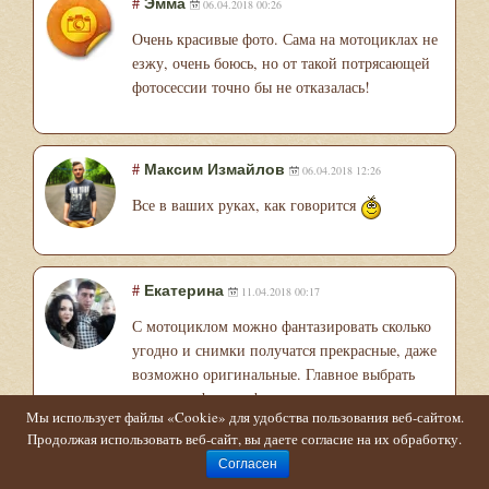
#
Эмма
06.04.2018 00:26
Очень красивые фото. Сама на мотоциклах не
езжу, очень боюсь, но от такой потрясающей
фотосессии точно бы не отказалась!
#
Максим Измайлов
06.04.2018 12:26
Все в ваших руках, как говорится
#
Екатерина
11.04.2018 00:17
С мотоциклом можно фантазировать сколько
угодно и снимки получатся прекрасные, даже
возможно оригинальные. Главное выбрать
хорошего фотографа и слушать, что он вам
Мы использует файлы «Cookie» для удобства пользования веб-сайтом.
говорит, куда стоит повернуться и как
Продолжая использовать веб-сайт, вы даете согласие на их обработку.
правильно встать.
Согласен