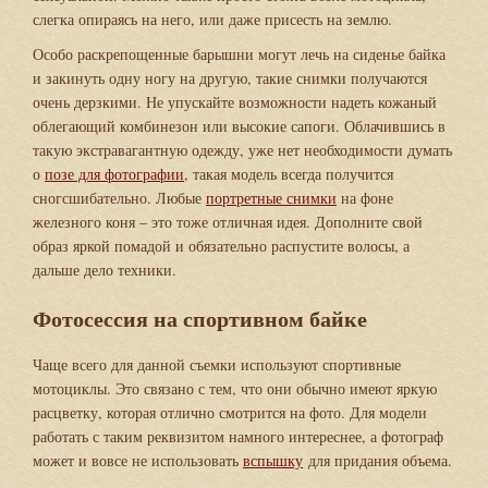
слегка опираясь на него, или даже присесть на землю.
Особо раскрепощенные барышни могут лечь на сиденье байка
и закинуть одну ногу на другую, такие снимки получаются
очень дерзкими. Не упускайте возможности надеть кожаный
облегающий комбинезон или высокие сапоги. Облачившись в
такую экстравагантную одежду, уже нет необходимости думать
о
позе для фотографии
, такая модель всегда получится
сногсшибательно. Любые
портретные снимки
на фоне
железного коня – это тоже отличная идея. Дополните свой
образ яркой помадой и обязательно распустите волосы, а
дальше дело техники.
Фотосессия на спортивном байке
Чаще всего для данной съемки используют спортивные
мотоциклы. Это связано с тем, что они обычно имеют яркую
расцветку, которая отлично смотрится на фото. Для модели
работать с таким реквизитом намного интереснее, а фотограф
может и вовсе не использовать
вспышку
для придания объема.