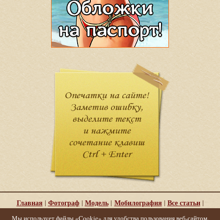
Главная
Фотограф
Модель
Мобилография
Все статьи
|
|
|
|
|
Услуги
Об авторе
|
Мы использует файлы «Cookie» для удобства пользования веб-сайтом.