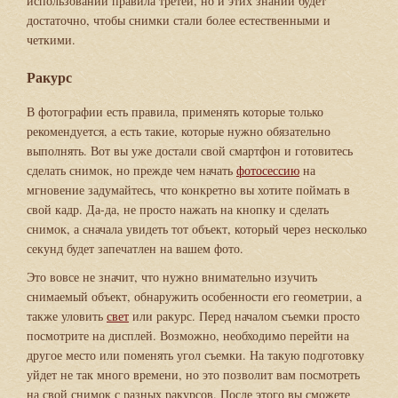
использовании правила третей, но и этих знаний будет
достаточно, чтобы снимки стали более естественными и
четкими.
Ракурс
В фотографии есть правила, применять которые только
рекомендуется, а есть такие, которые нужно обязательно
выполнять. Вот вы уже достали свой смартфон и готовитесь
сделать снимок, но прежде чем начать
фотосессию
на
мгновение задумайтесь, что конкретно вы хотите поймать в
свой кадр. Да-да, не просто нажать на кнопку и сделать
снимок, а сначала увидеть тот объект, который через несколько
секунд будет запечатлен на вашем фото.
Это вовсе не значит, что нужно внимательно изучить
снимаемый объект, обнаружить особенности его геометрии, а
также уловить
свет
или ракурс. Перед началом съемки просто
посмотрите на дисплей. Возможно, необходимо перейти на
другое место или поменять угол съемки. На такую подготовку
уйдет не так много времени, но это позволит вам посмотреть
на свой снимок с разных ракурсов. После этого вы сможете