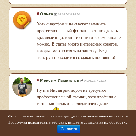
#
Ольга
04.04.2019 14:50
Хоть смартфон и не сможет заменить
профессиональный фотоаппарат, но сделать
красивые и достойные снимки всё же вполне
можно. В статье много интересных советов,
которые можно взять на заметку. Ведь
аватарки приходится создавать постоянно)
#
Максим Измайлов
04.04.2019 22:33
Ну и в Инстаграм порой не требуется
профессиональной съемки, хотя профили с
таковыми фотами выглядят очень даже
неплохо
Мы использует файлы «Cookie» для удобства пользования веб-сайтом.
Продолжая использовать веб-сайт, вы даете согласие на их обработку.
Согласен
#
Лера
05.04.2019 09:03