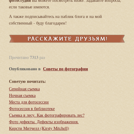
фотостудии
вы можете посмотреть ниже. Задавайте вопросы,
если таковые имеются.
А также подписывайтесь на
паблик блога
и на
мой
собственный
- буду благодарен!
7313
Прочитано
раз
Опубликовано в
Советы по фотографии
Советую почитать:
Серийная съемка
Ночная съемка
Места для фотосессии
Фотосессия в библиотеке
Съемка в лесу. Как фотографировать лес?
Фото дефекты. Дефекты изображения.
Кирсти Митчелл (Kirsty Mitchell)