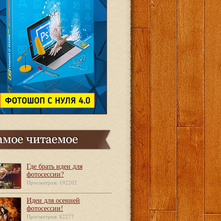
Где брать идеи для
фотосессии?
Просмотров: 192202
Идеи для осенней
фотосессии!
Просмотров: 82277