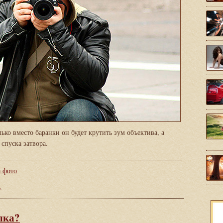
лько вместо баранки он будет крутить зум объектива, а
спуска затвора.
а фото
.
лка?