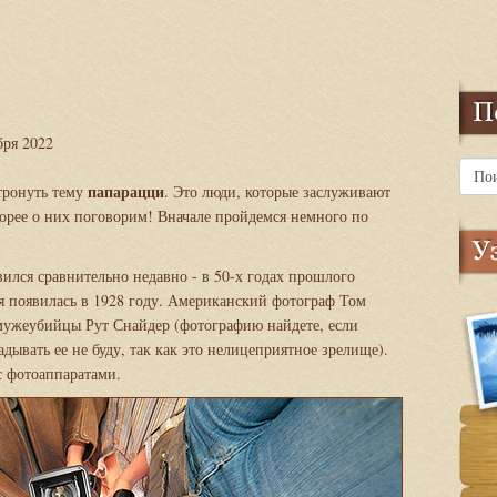
бря 2022
папарацци
атронуть тему
. Это люди, которые заслуживают
корее о них поговорим! Вначале пройдемся немного по
вился сравнительно недавно - в 50-х годах прошлого
ия появилась в 1928 году. Американский фотограф Том
 мужеубийцы Рут Снайдер (фотографию найдете, если
адывать ее не буду, так как это нелицеприятное зрелище).
с фотоаппаратами.