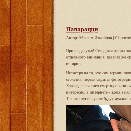
Папарацци
Автор: Максим Измайлов
| 01 сентя
Привет, друзья! Сегодня я решил з
отдельного внимания, давайте же с
истории.
Несмотря на то, что сам термин поя
столетия, первая скрытая фотограф
Ховард запечатлел смертную казнь
интересно, в интернете - здесь выкл
Так что пусть лучше будут мужики 