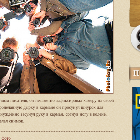
дом писателя, он незаметно зафиксировал камеру на своей
проделанную дырку в кармане он просунул шнурок для
уждённо засунул руку в карман, согнув ногу в колене.
елал снимок.
а фото