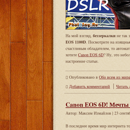
беззеркалки
На мой взгляд,
не так 
EOS 1100D
. Посмотрите на изящные
счастливым обладателем, то автома
хотите
Canon EOS 6D
? Ну, это неб
настроение статьи.
Опубликовано в
Обо всем из мир
Добавить комментарий
Читать д
Canon EOS 6D! Мечты 
Автор: Максим Измайлов
| 23 сентя
В последнее время мир интернета т