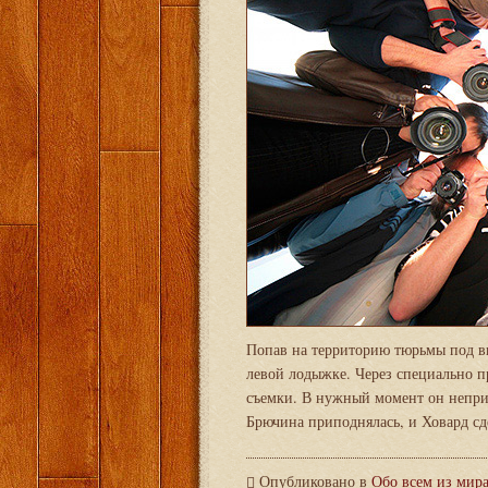
Попав на территорию тюрьмы под ви
левой лодыжке. Через специально 
съемки. В нужный момент он неприн
Брючина приподнялась, и Ховард сд
Опубликовано в
Обо всем из мир