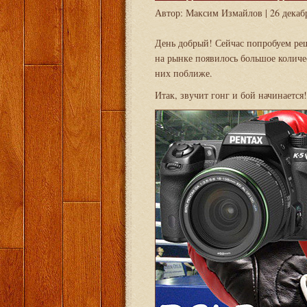
Автор: Максим Измайлов
| 26 декаб
День добрый! Сейчас попробуем реш
на рынке появилось большое колич
них поближе.
Итак, звучит гонг и бой начинается!